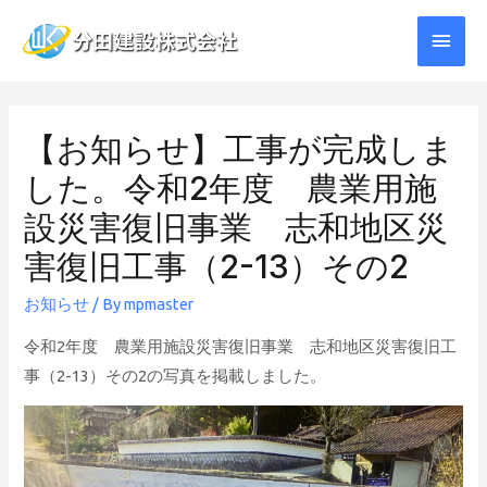
メ
イ
ン
【お知らせ】工事が完成しま
メ
した。令和2年度 農業用施
ニ
設災害復旧事業 志和地区災
ュ
害復旧工事（2-13）その2
ー
お知らせ
/ By
mpmaster
令和2年度 農業用施設災害復旧事業 志和地区災害復旧工
事（2-13）その2の写真を掲載しました。